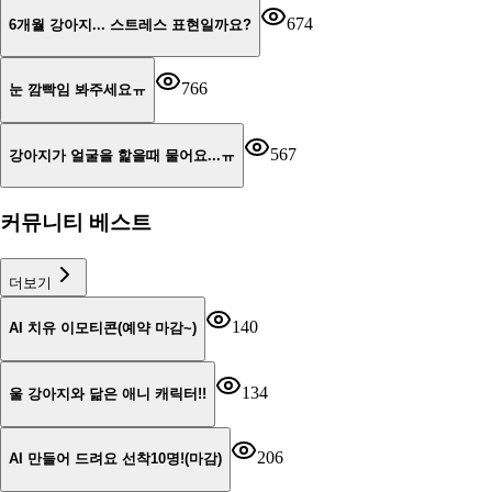
674
6개월 강아지... 스트레스 표현일까요?
766
눈 깜빡임 봐주세요ㅠ
567
강아지가 얼굴을 핥을때 물어요...ㅠ
커뮤니티 베스트
더보기
140
AI 치유 이모티콘(예약 마감~)
134
울 강아지와 닮은 애니 캐릭터!!
206
AI 만들어 드려요 선착10명!(마감)