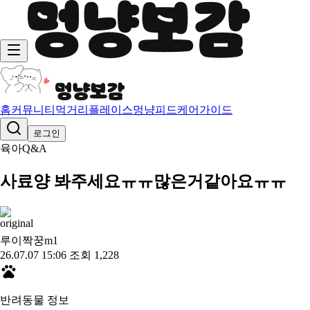
홈
커뮤니티
먹거리
플레이스
멍냥피드
케어가이드
로그인
육아Q&A
사료양 봐주세요ㅠㅠ많은거같아요ㅠㅠ
루이짝꿍m
1
26.07.07 15:06
조회 1,228
반려동물 정보