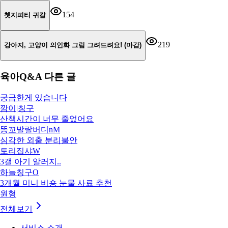
154
쳇지피티 귀칼
219
강아지, 고양이 의인화 그림 그려드려요! (마감)
육아Q&A
다른 글
궁금한게 있습니다
깜이|칭구
산책시간이 너무 줄었어요
똥꼬발랄버디nM
심각한 외출 분리불안
토리집샤W
3갤 아기 알러지..
하늘칭구O
3개월 미니 비숑 눈물 사료 추천
원형
전체보기
서비스 소개