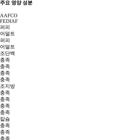
주요 영양 성분
AAFCO
FEDIAF
퍼피
어덜트
퍼피
어덜트
조단백
충족
충족
충족
충족
조지방
충족
충족
충족
충족
칼슘
충족
충족
충족