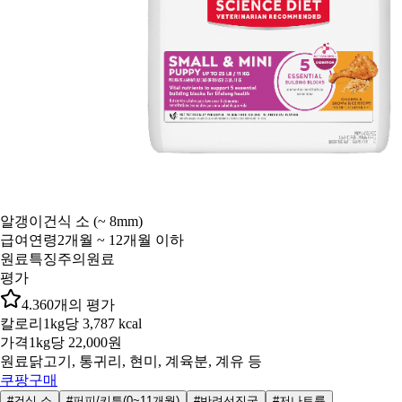
알갱이
건식 소 (~ 8mm)
급여연령
2개월 ~ 12개월 이하
원료특징
주의원료
평가
4.3
60
개의 평가
칼로리
1kg당 3,787 kcal
가격
1kg당 22,000원
원료
닭고기, 통귀리, 현미, 계육분, 계유 등
쿠팡구매
#건식 소
#퍼피/키튼(0~11개월)
#반려선진국
#저나트륨