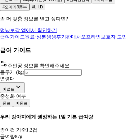
#오메가3풍부
#L.I.D
좀 더 맞춤 정보를 받고 싶다면?
멍냥보감 앱에서 확인하기
급여가이드
원료·성분
생생후기
판매처
오프라인
보호자 고민
급여 가이드
주인공 정보를 확인해주세요
몸무게 (kg)
연령대
어덜트
중성화 여부
완료
미완료
우리 강아지
에게 권장하는 1일 기본 급여량
종이컵 기준
1.2컵
급여량
87g