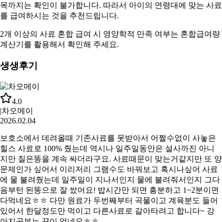
목까지는 확인이 불가합니다. 따라서
아이의 연령대에 맞는 사료
를 급여하시는 것을 추천드립니다.
2개 이상의 사료 혼합 급여 시 영양학적 만족 여부는
혼합급여량
계산기
를 활용해서 확인해 주세요.
생생후기
4.0
|
차오메이
2026.02.04
보호소에서 데려올때 기존사료를 못받아서 어쩔수없이 사놓은
힐스 사료로 100% 줬는데 역시나 일주일동안은 설사까진 아니
지만 질은똥을 계속 싸더라구요. 사료때문이 맞는거같지만 또 양
문제인가 싶어서 이리저리 그램수도 바꿔보고 혹시나싶어 사료
에 물 불려줬는데 일주일이 지나서인지 물에 불려줘서인지 그다
음부턴 된똥으로 잘 쌌어요! 밥시간만 되면 흥분하고 1~2분이면
다먹네요ㅎㅎ 다만 원료가 두번째부터 곡물이고 계육분도 들어
있어서 한달정도만 먹이고 다른사료로 갈아타려고 합니다~ 강
아지공부는 끝이 없네요ㅎㅎ