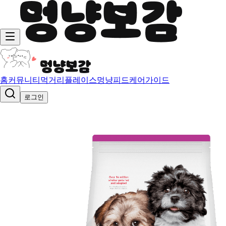
홈
커뮤니티
먹거리
플레이스
멍냥피드
케어가이드
로그인