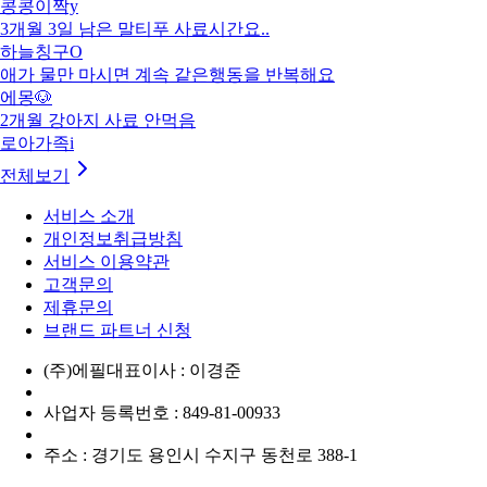
콩콩이짝y
3개월 3일 남은 말티푸 사료시간요..
하늘칭구O
애가 물만 마시면 계속 같은행동을 반복해요
에몽🐶
2개월 강아지 사료 안먹음
로아가족i
전체보기
서비스 소개
개인정보취급방침
서비스 이용약관
고객문의
제휴문의
브랜드 파트너 신청
(주)에필
대표이사 : 이경준
사업자 등록번호 : 849-81-00933
주소 : 경기도 용인시 수지구 동천로 388-1