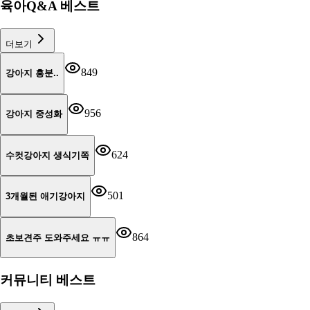
육아Q&A 베스트
더보기
849
강아지 흥분..
956
강아지 중성화
624
수컷강아지 생식기쪽
501
3개월된 애기강아지
864
초보견주 도와주세요 ㅠㅠ
커뮤니티 베스트