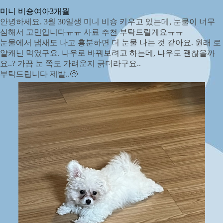
미니 비숑
여아
3개월
안녕하세요. 3월 30일생 미니 비숑 키우고 있는데, 눈물이 너무
심해서 고민입니다ㅠㅠ 사료 추천 부탁드릴게요ㅠㅠ
눈물에서 냄새도 나고 흥분하면 더 눈물 나는 것 같아요. 원래 로
얄캐닌 먹였구요. 나우로 바꿔보려고 하는데, 나우도 괜찮을까
요..? 가끔 눈 쪽도 가려운지 긁더라구요..
부탁드립니다 제발..🥺