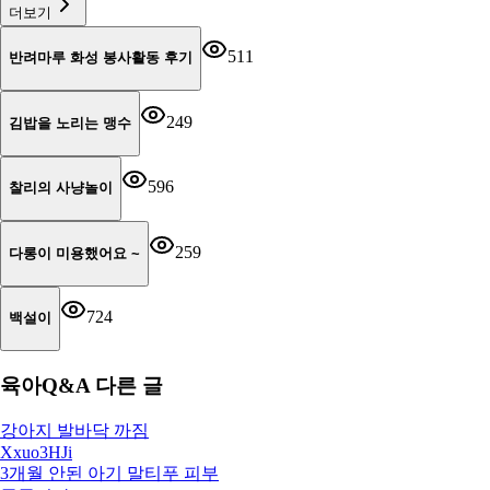
더보기
511
반려마루 화성 봉사활동 후기
249
김밥을 노리는 맹수
596
찰리의 사냥놀이
259
다롱이 미용했어요 ~
724
백설이
육아Q&A
다른 글
강아지 발바닥 까짐
Xxuo3HJi
3개월 안된 아기 말티푸 피부