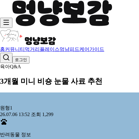
홈
커뮤니티
먹거리
플레이스
멍냥피드
케어가이드
로그인
육아Q&A
3개월 미니 비숑 눈물 사료 추천
원형
1
26.07.06 13:52
조회 1,299
반려동물 정보