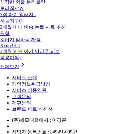
심각한 외출 분리불안
토리집샤W
3갤 아기 알러지..
하늘칭구O
3개월 미니 비숑 눈물 사료 추천
원형
강아지 발바닥 까짐
Xxuo3HJi
3개월 안된 아기 말티푸 피부
콩콩이짝y
전체보기
서비스 소개
개인정보취급방침
서비스 이용약관
고객문의
제휴문의
브랜드 파트너 신청
(주)에필
대표이사 : 이경준
사업자 등록번호 : 849-81-00933