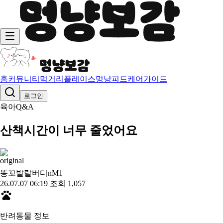
홈
커뮤니티
먹거리
플레이스
멍냥피드
케어가이드
로그인
육아Q&A
산책시간이 너무 줄었어요
똥꼬발랄버디nM
1
26.07.07 06:19
조회 1,057
반려동물 정보