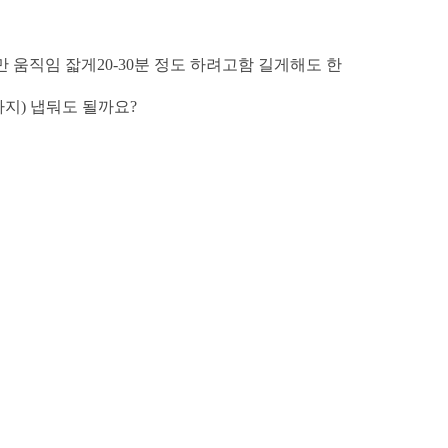
 움직임 잛게20-30분 정도 하려고함 길게해도 한
지) 냅둬도 될까요?