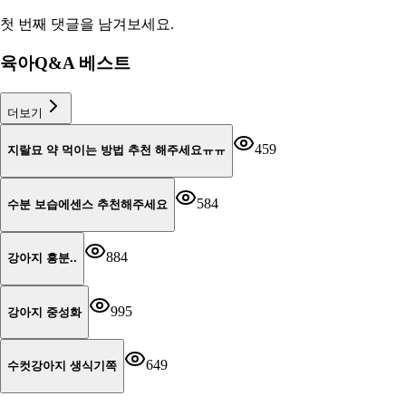
첫 번째 댓글을 남겨보세요.
육아Q&A 베스트
더보기
459
지랄묘 약 먹이는 방법 추천 해주세요ㅠㅠ
584
수분 보습에센스 추천해주세요
884
강아지 흥분..
995
강아지 중성화
649
수컷강아지 생식기쪽