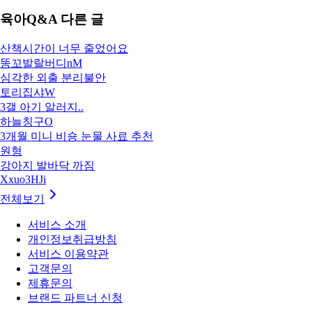
육아Q&A
다른 글
산책시간이 너무 줄었어요
똥꼬발랄버디nM
심각한 외출 분리불안
토리집샤W
3갤 아기 알러지..
하늘칭구O
3개월 미니 비숑 눈물 사료 추천
원형
강아지 발바닥 까짐
Xxuo3HJi
전체보기
서비스 소개
개인정보취급방침
서비스 이용약관
고객문의
제휴문의
브랜드 파트너 신청