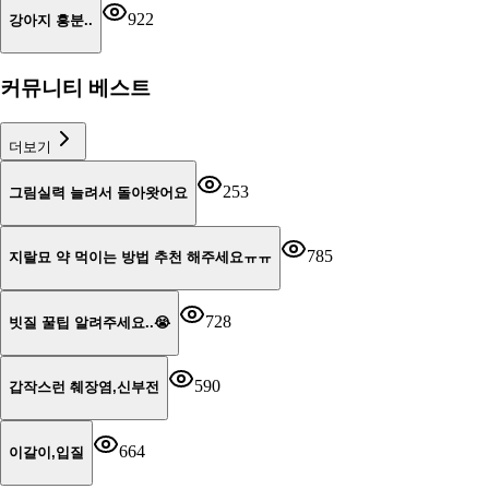
922
강아지 흥분..
커뮤니티 베스트
더보기
253
그림실력 늘려서 돌아왓어요
785
지랄묘 약 먹이는 방법 추천 해주세요ㅠㅠ
728
빗질 꿀팁 알려주세요..😭
590
갑작스런 췌장염,신부전
664
이갈이,입질