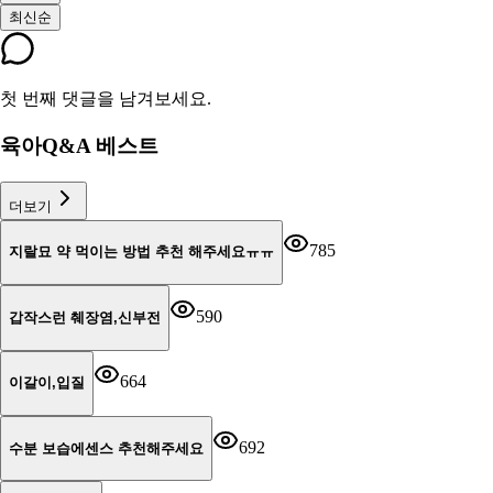
최신순
첫 번째 댓글을 남겨보세요.
육아Q&A 베스트
더보기
785
지랄묘 약 먹이는 방법 추천 해주세요ㅠㅠ
590
갑작스런 췌장염,신부전
664
이갈이,입질
692
수분 보습에센스 추천해주세요