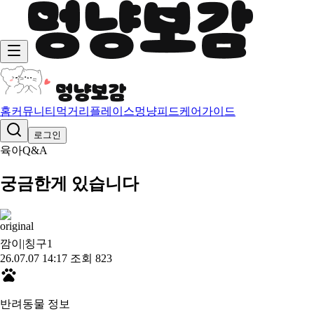
홈
커뮤니티
먹거리
플레이스
멍냥피드
케어가이드
로그인
육아Q&A
궁금한게 있습니다
깜이|칭구
1
26.07.07 14:17
조회 823
반려동물 정보