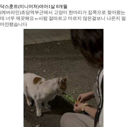
닥스훈트(미니어처)
여아
1살 8개월
(에버라인)초당역부근에서 고양이 한마리가 집쪽으로 찾아왔는
데 너무 깨끗해요ㅠ사람 잘따르고 마르지 않은걸보니 나온지 얼
마안됐습니다