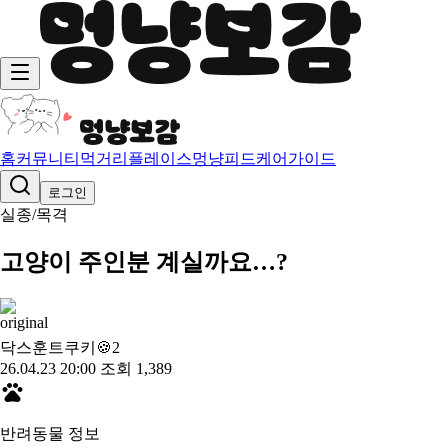
홈
커뮤니티
먹거리
플레이스
멍냥피드
케어가이드
로그인
실종/목격
고양이 주인분 계실까요…?
닥스훈트쿠키🍪
2
26.04.23 20:00
조회 1,389
반려동물 정보