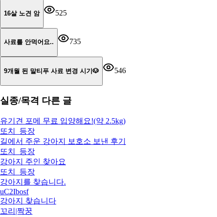
525
16살 노견 암
735
사료를 안먹어요..
546
9개월 된 말티푸 사료 변경 시기🐶
실종/목격
다른 글
유기견 포메 무료 입양해요!(약 2.5kg)
또치_등장
길에서 주운 강아지 보호소 보낸 후기
또치_등장
강아지 주인 찾아요
또치_등장
강아지를 찾습니다.
uC2Ibosf
강아지 찾습니다
꼬리|짝꿍