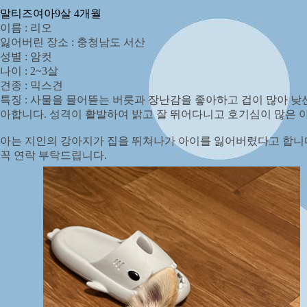
말티즈
여아
9살 4개월
이름 : 리오
잃어버린 장소 : 충청남도 서산
성별 : 암컷
나이 : 2~3살
견종 : 믹스견
특징 : 사물을 믈어뜯는 버릇과 장난감을 좋아하고 겁이 많아 
아합니다. 성격이 활발하여 밝고 잘 뛰어다니고 호기심이 많은 아
아는 지인의 강아지가 집을 뛰쳐나가 아이를 잃어버렸다고 합니다
꼭 연락 부탁드립니다.