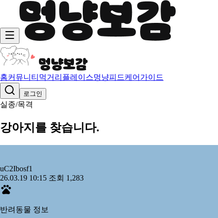
홈
커뮤니티
먹거리
플레이스
멍냥피드
케어가이드
로그인
실종/목격
강아지를 찾습니다.
uC2Ibosf
1
26.03.19 10:15
조회 1,283
반려동물 정보