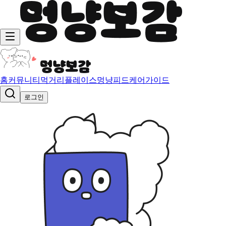
홈
커뮤니티
먹거리
플레이스
멍냥피드
케어가이드
로그인