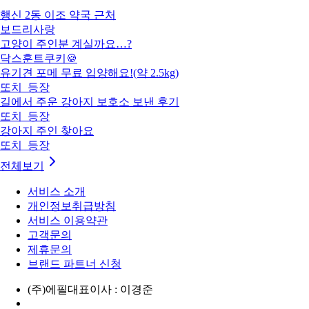
행신 2동 이조 약국 근처
보드리사랑
고양이 주인분 계실까요…?
닥스훈트쿠키🍪
유기견 포메 무료 입양해요!(약 2.5kg)
또치_등장
길에서 주운 강아지 보호소 보낸 후기
또치_등장
강아지 주인 찾아요
또치_등장
전체보기
서비스 소개
개인정보취급방침
서비스 이용약관
고객문의
제휴문의
브랜드 파트너 신청
(주)에필
대표이사 : 이경준