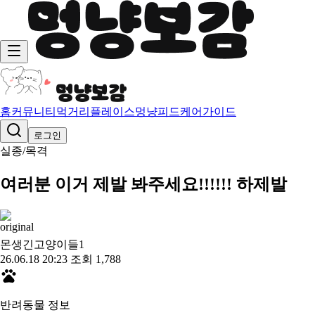
홈
커뮤니티
먹거리
플레이스
멍냥피드
케어가이드
로그인
실종/목격
여러분 이거 제발 봐주세요!!!!!! 하제발
몬생긴고양이들
1
26.06.18 20:23
조회 1,788
반려동물 정보