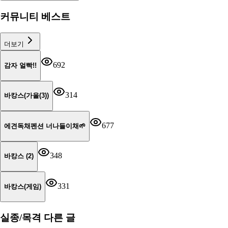
커뮤니티 베스트
더보기
692
감자 얼빡!!
314
바캉스(가을(3))
677
에견독채펜션 너나들이채🌱
348
바캉스 (2)
331
바캉스(게임)
실종/목격
다른 글