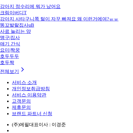
강아지 정수리에 뭐가 났어요
크림이버디T
강아지 사타구니쪽 털이 자꾸 빠져요 왜 이런거에여?ㅠㅠ
똥꼬발랄집사uB
사료 늘리는 양
맹구|집사
애기 간식
요미|짝꿍
호두두두
호두짝
전체보기
서비스 소개
개인정보취급방침
서비스 이용약관
고객문의
제휴문의
브랜드 파트너 신청
(주)에필
대표이사 : 이경준