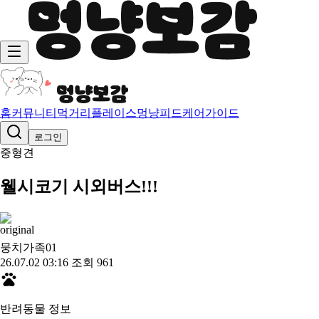
홈
커뮤니티
먹거리
플레이스
멍냥피드
케어가이드
로그인
중형견
웰시코기 시외버스!!!
뭉치가족0
1
26.07.02 03:16
조회 961
반려동물 정보