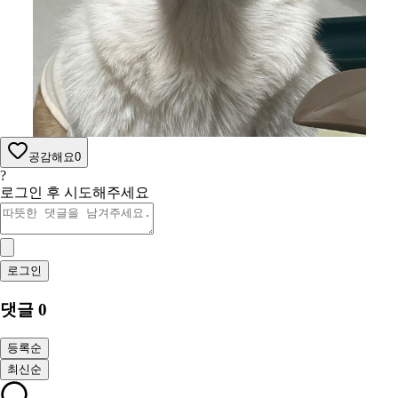
공감해요
0
?
로그인 후 시도해주세요
로그인
댓글
0
등록순
최신순