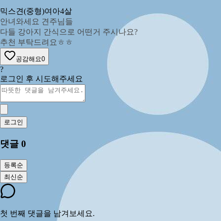
믹스견(중형)
여아
4살
안녀와세요 견주님들
다들 강아지 간식으로 어떤거 주시나요?
추천 부탁드려요ㅎㅎ
공감해요
0
?
로그인 후 시도해주세요
로그인
댓글
0
등록순
최신순
첫 번째 댓글을 남겨보세요.