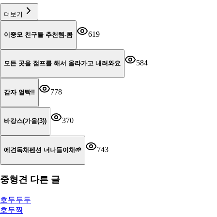
더보기
619
이중모 친구들 추천템-콤
584
모든 곳을 점프를 해서 올라가고 내려와요
778
감자 얼빡!!
370
바캉스(가을(3))
743
에견독채펜션 너나들이채🌱
중형견
다른 글
호두두두
호두짝