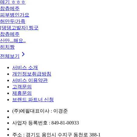
애기 ㅎㅎㅎ
찹츄메주
피부병인가요
허만두|가족
[댕댕고발자] 찡긋
찹츄메주
산만...해요..
히치짱
전체보기
서비스 소개
개인정보취급방침
서비스 이용약관
고객문의
제휴문의
브랜드 파트너 신청
(주)에필
대표이사 : 이경준
사업자 등록번호 : 849-81-00933
주소 : 경기도 용인시 수지구 동천로 388-1