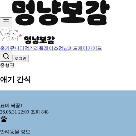
홈
커뮤니티
먹거리
플레이스
멍냥피드
케어가이드
로그인
중형견
애기 간식
요미|짝꿍
1
26.05.31 22:09
조회 848
반려동물 정보