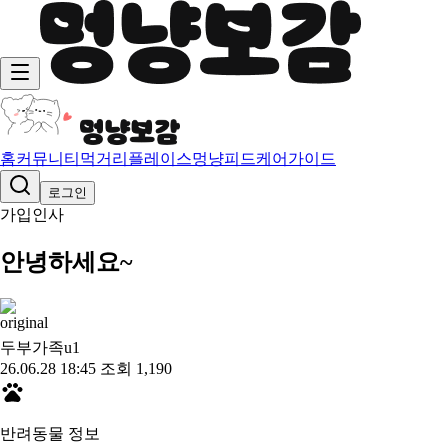
홈
커뮤니티
먹거리
플레이스
멍냥피드
케어가이드
로그인
가입인사
안녕하세요~
두부가족u
1
26.06.28 18:45
조회 1,190
반려동물 정보