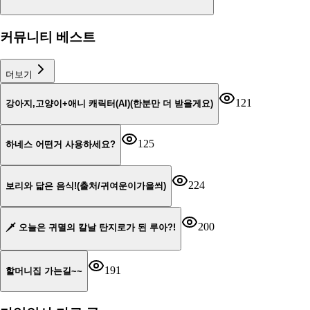
커뮤니티 베스트
더보기
121
강아지,고양이+애니 캐릭터(AI)(한분만 더 받을게요)
125
하네스 어떤거 사용하세요?
224
보리와 닯은 음식!(출처/귀여운이가을씌)
200
🗡️ 오늘은 귀멸의 칼날 탄지로가 된 루아?!
191
할머니집 가는길~~