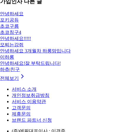
가입인사
다른 글
안녕하세요
포키공듀
초코구름
초코칭구4
안녕하세요!!!!!
모찌는강쥐
안녕하세요 3개월차 하롱맘입니다
이하롱
안녕하세요!잘 부탁드립니다!
하츄|친구
전체보기
서비스 소개
개인정보취급방침
서비스 이용약관
고객문의
제휴문의
브랜드 파트너 신청
(주)에필
대표이사 : 이경준