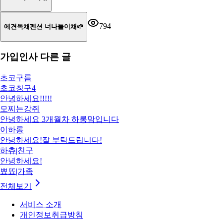
794
에견독채펜션 너나들이채🌱
가입인사
다른 글
초코구름
초코칭구4
안녕하세요!!!!!
모찌는강쥐
안녕하세요 3개월차 하롱맘입니다
이하롱
안녕하세요!잘 부탁드립니다!
하츄|친구
안녕하세요!
뾰뚀|가족
전체보기
서비스 소개
개인정보취급방침