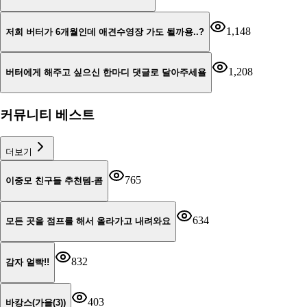
1,148
저희 버터가 6개월인데 애견수영장 가도 될까용..?
1,208
버터에게 해주고 싶으신 한마디 댓글로 달아주세욜
커뮤니티 베스트
더보기
765
이중모 친구들 추천템-콤
634
모든 곳을 점프를 해서 올라가고 내려와요
832
감자 얼빡!!
403
바캉스(가을(3))