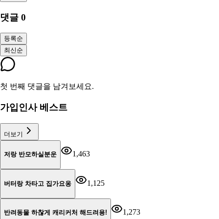
댓글
0
등록순
최신순
첫 번째 댓글을 남겨보세요.
가입인사 베스트
더보기
1,463
저랑 반모하실분운
1,125
버터랑 차타고 집가요옹
1,273
반려동물 하찮게 캐리커처 해드려용!