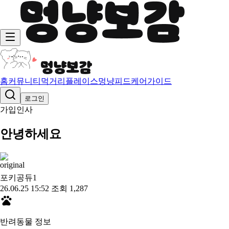
홈
커뮤니티
먹거리
플레이스
멍냥피드
케어가이드
로그인
가입인사
안녕하세요
포키공듀
1
26.06.25 15:52
조회 1,287
반려동물 정보