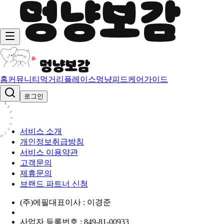
홈
커뮤니티
먹거리
플레이스
멍냥피드
케어가이드
로그인
서비스 소개
개인정보취급방침
서비스 이용약관
고객문의
제휴문의
브랜드 파트너 신청
(주)에필
대표이사 : 이경준
사업자 등록번호 : 849-81-00933