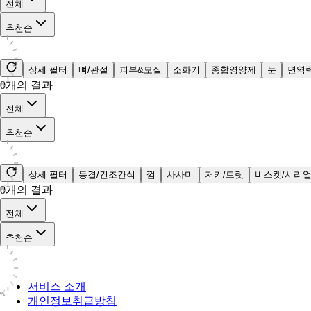
전체
추천순
상세 필터
뼈/관절
피부&모질
소화기
종합영양제
눈
면역
0
개의 결과
전체
추천순
상세 필터
동결/건조간식
껌
사사미
저키/트릿
비스켓/시리
0
개의 결과
전체
추천순
서비스 소개
개인정보취급방침