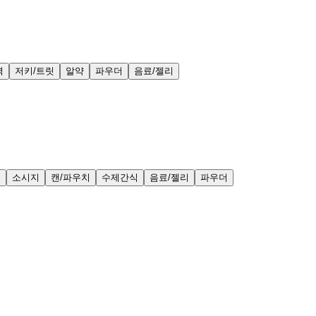
력
저키/트릿
알약
파우더
음료/젤리
얼
소시지
캔/파우치
수제간식
음료/젤리
파우더