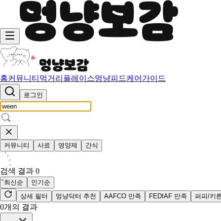
홈
커뮤니티
먹거리
플레이스
멍냥피드
케어가이드
로그인
커뮤니티
사료
영양제
간식
검색 결과
0
최신순
인기순
상세 필터
멍냥닥터 추천
AAFCO 만족
FEDIAF 만족
퍼피/키
0
개의 결과