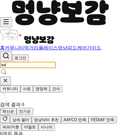
홈
커뮤니티
먹거리
플레이스
멍냥피드
케어가이드
로그인
커뮤니티
사료
영양제
간식
검색 결과
0
최신순
인기순
상세 필터
멍냥닥터 추천
AAFCO 만족
FEDIAF 만족
퍼피/키튼
어덜트
시니어
0
개의 결과