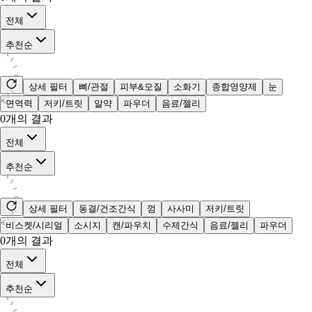
전체
추천순
상세 필터
뼈/관절
피부&모질
소화기
종합영양제
눈
면역력
저키/트릿
알약
파우더
음료/젤리
0
개의 결과
전체
추천순
상세 필터
동결/건조간식
껌
사사미
저키/트릿
비스켓/시리얼
소시지
캔/파우치
수제간식
음료/젤리
파우더
0
개의 결과
전체
추천순