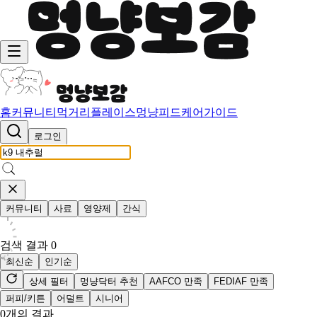
홈
커뮤니티
먹거리
플레이스
멍냥피드
케어가이드
로그인
커뮤니티
사료
영양제
간식
검색 결과
0
최신순
인기순
상세 필터
멍냥닥터 추천
AAFCO 만족
FEDIAF 만족
퍼피/키튼
어덜트
시니어
0
개의 결과