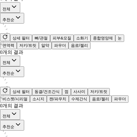
전체
추천순
상세 필터
뼈/관절
피부&모질
소화기
종합영양제
눈
면역력
저키/트릿
알약
파우더
음료/젤리
0
개의 결과
전체
추천순
상세 필터
동결/건조간식
껌
사사미
저키/트릿
비스켓/시리얼
소시지
캔/파우치
수제간식
음료/젤리
파우더
0
개의 결과
전체
추천순