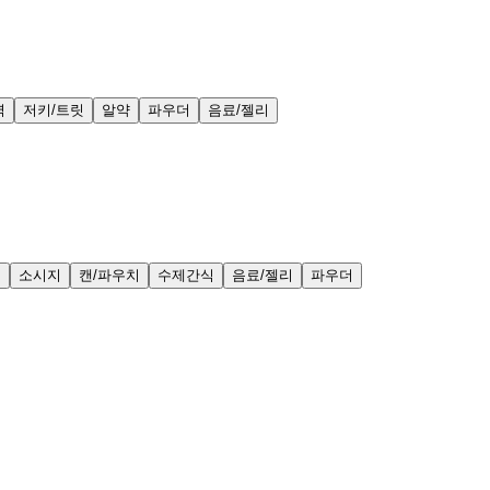
력
저키/트릿
알약
파우더
음료/젤리
얼
소시지
캔/파우치
수제간식
음료/젤리
파우더