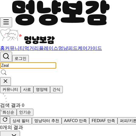
홈
커뮤니티
먹거리
플레이스
멍냥피드
케어가이드
로그인
커뮤니티
사료
영양제
간식
검색 결과
0
최신순
인기순
상세 필터
멍냥닥터 추천
AAFCO 만족
FEDIAF 만족
퍼피/키
0
개의 결과