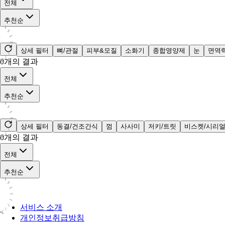
전체
추천순
상세 필터
뼈/관절
피부&모질
소화기
종합영양제
눈
면역
0
개의 결과
전체
추천순
상세 필터
동결/건조간식
껌
사사미
저키/트릿
비스켓/시리
0
개의 결과
전체
추천순
서비스 소개
개인정보취급방침