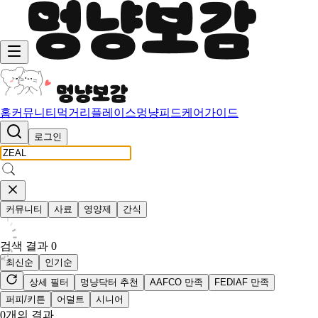
홈
커뮤니티
먹거리
플레이스
멍냥피드
케어가이드
로그인
커뮤니티
사료
영양제
간식
검색 결과
0
최신순
인기순
상세 필터
멍냥닥터 추천
AAFCO 만족
FEDIAF 만족
퍼피/키튼
어덜트
시니어
0
개의 결과