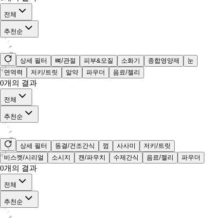
전체
추천순
상세 필터
뼈/관절
피부&모질
소화기
종합영양제
눈
면역력
저키/트릿
알약
파우더
음료/젤리
0
개의 결과
전체
추천순
상세 필터
동결/건조간식
껌
사사미
저키/트릿
비스켓/시리얼
소시지
캔/파우치
수제간식
음료/젤리
파우더
0
개의 결과
전체
추천순