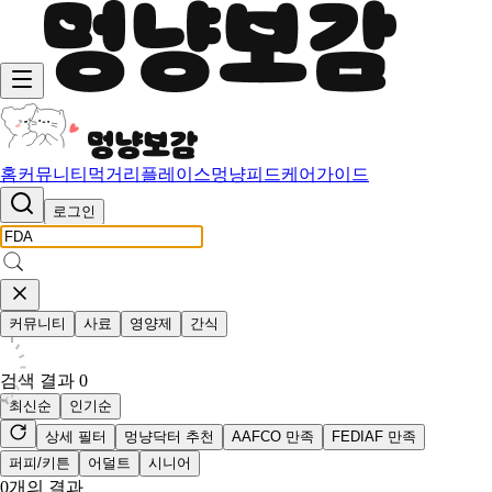
홈
커뮤니티
먹거리
플레이스
멍냥피드
케어가이드
로그인
커뮤니티
사료
영양제
간식
검색 결과
0
최신순
인기순
상세 필터
멍냥닥터 추천
AAFCO 만족
FEDIAF 만족
퍼피/키튼
어덜트
시니어
0
개의 결과