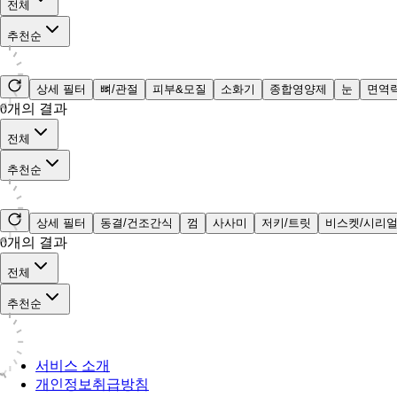
전체
추천순
상세 필터
뼈/관절
피부&모질
소화기
종합영양제
눈
면역
0
개의 결과
전체
추천순
상세 필터
동결/건조간식
껌
사사미
저키/트릿
비스켓/시리
0
개의 결과
전체
추천순
서비스 소개
개인정보취급방침