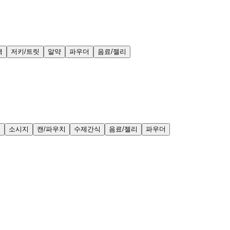
력
저키/트릿
알약
파우더
음료/젤리
얼
소시지
캔/파우치
수제간식
음료/젤리
파우더