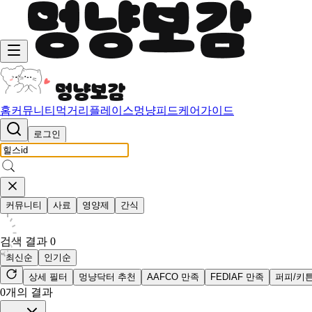
홈
커뮤니티
먹거리
플레이스
멍냥피드
케어가이드
로그인
커뮤니티
사료
영양제
간식
검색 결과
0
최신순
인기순
상세 필터
멍냥닥터 추천
AAFCO 만족
FEDIAF 만족
퍼피/키
0
개의 결과