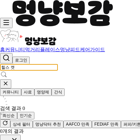
홈
커뮤니티
먹거리
플레이스
멍냥피드
케어가이드
로그인
커뮤니티
사료
영양제
간식
검색 결과
0
최신순
인기순
상세 필터
멍냥닥터 추천
AAFCO 만족
FEDIAF 만족
퍼피/키
0
개의 결과