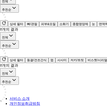
전체
추천순
상세 필터
뼈/관절
피부&모질
소화기
종합영양제
눈
면역
0
개의 결과
전체
추천순
상세 필터
동결/건조간식
껌
사사미
저키/트릿
비스켓/시리
0
개의 결과
전체
추천순
서비스 소개
개인정보취급방침