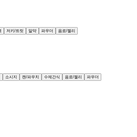
력
저키/트릿
알약
파우더
음료/젤리
얼
소시지
캔/파우치
수제간식
음료/젤리
파우더