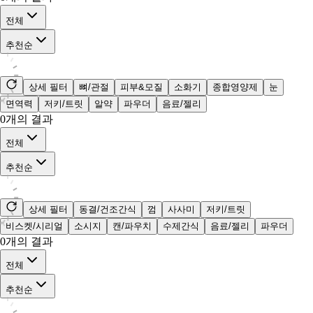
전체
추천순
상세 필터
뼈/관절
피부&모질
소화기
종합영양제
눈
면역력
저키/트릿
알약
파우더
음료/젤리
0
개의 결과
전체
추천순
상세 필터
동결/건조간식
껌
사사미
저키/트릿
비스켓/시리얼
소시지
캔/파우치
수제간식
음료/젤리
파우더
0
개의 결과
전체
추천순