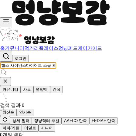
홈
커뮤니티
먹거리
플레이스
멍냥피드
케어가이드
로그인
커뮤니티
사료
영양제
간식
검색 결과
0
최신순
인기순
상세 필터
멍냥닥터 추천
AAFCO 만족
FEDIAF 만족
퍼피/키튼
어덜트
시니어
0
개의 결과