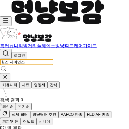
홈
커뮤니티
먹거리
플레이스
멍냥피드
케어가이드
로그인
커뮤니티
사료
영양제
간식
검색 결과
0
최신순
인기순
상세 필터
멍냥닥터 추천
AAFCO 만족
FEDIAF 만족
퍼피/키튼
어덜트
시니어
0
개의 결과