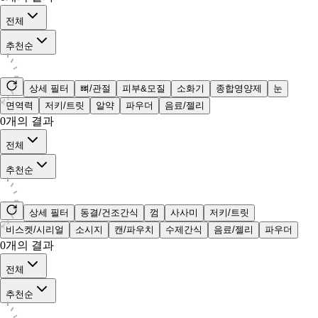
전체
추천순
상세 필터
뼈/관절
피부&모질
소화기
종합영양제
눈
면역력
저키/트릿
알약
파우더
음료/젤리
0
개의 결과
전체
추천순
상세 필터
동결/건조간식
껌
사사미
저키/트릿
비스켓/시리얼
소시지
캔/파우치
수제간식
음료/젤리
파우더
0
개의 결과
전체
추천순