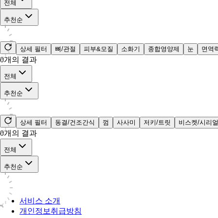
전체
추천순
상세 필터
뼈/관절
피부&모질
소화기
종합영양제
눈
면역
0
개의 결과
전체
추천순
상세 필터
동결/건조간식
껌
사사미
저키/트릿
비스켓/시리
0
개의 결과
전체
추천순
서비스 소개
개인정보취급방침