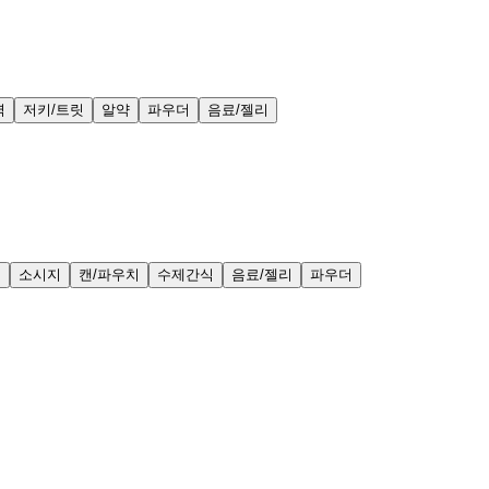
력
저키/트릿
알약
파우더
음료/젤리
얼
소시지
캔/파우치
수제간식
음료/젤리
파우더