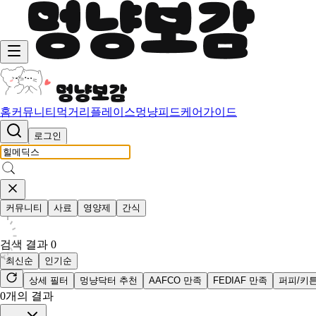
홈
커뮤니티
먹거리
플레이스
멍냥피드
케어가이드
로그인
커뮤니티
사료
영양제
간식
검색 결과
0
최신순
인기순
상세 필터
멍냥닥터 추천
AAFCO 만족
FEDIAF 만족
퍼피/키
0
개의 결과