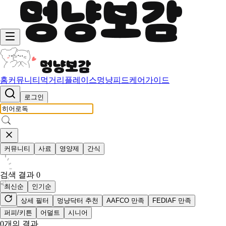
홈
커뮤니티
먹거리
플레이스
멍냥피드
케어가이드
로그인
커뮤니티
사료
영양제
간식
검색 결과
0
최신순
인기순
상세 필터
멍냥닥터 추천
AAFCO 만족
FEDIAF 만족
퍼피/키튼
어덜트
시니어
0
개의 결과