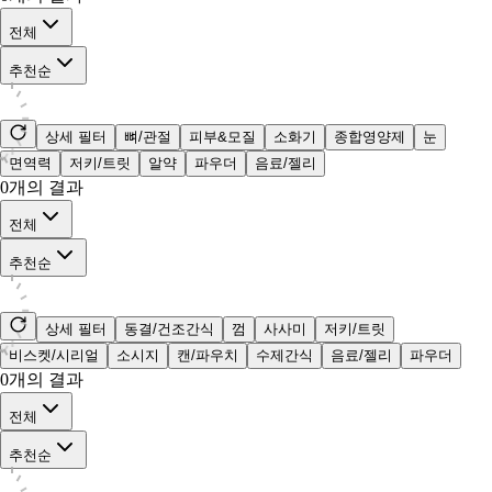
전체
추천순
상세 필터
뼈/관절
피부&모질
소화기
종합영양제
눈
면역력
저키/트릿
알약
파우더
음료/젤리
0
개의 결과
전체
추천순
상세 필터
동결/건조간식
껌
사사미
저키/트릿
비스켓/시리얼
소시지
캔/파우치
수제간식
음료/젤리
파우더
0
개의 결과
전체
추천순