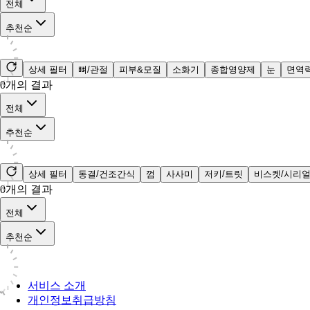
전체
추천순
상세 필터
뼈/관절
피부&모질
소화기
종합영양제
눈
면역
0
개의 결과
전체
추천순
상세 필터
동결/건조간식
껌
사사미
저키/트릿
비스켓/시리
0
개의 결과
전체
추천순
서비스 소개
개인정보취급방침