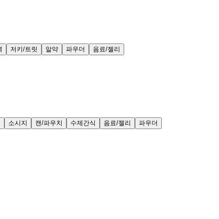
력
저키/트릿
알약
파우더
음료/젤리
얼
소시지
캔/파우치
수제간식
음료/젤리
파우더