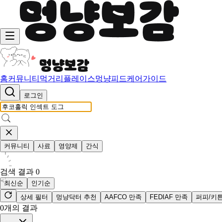
홈
커뮤니티
먹거리
플레이스
멍냥피드
케어가이드
로그인
커뮤니티
사료
영양제
간식
검색 결과
0
최신순
인기순
상세 필터
멍냥닥터 추천
AAFCO 만족
FEDIAF 만족
퍼피/키
0
개의 결과