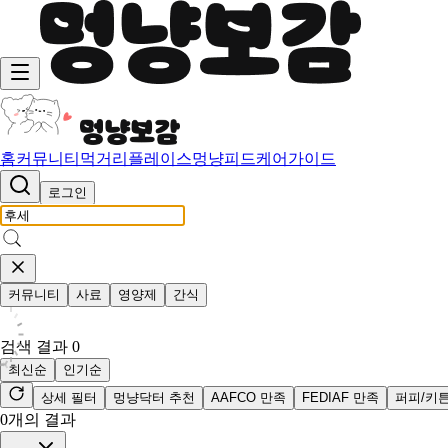
홈
커뮤니티
먹거리
플레이스
멍냥피드
케어가이드
로그인
커뮤니티
사료
영양제
간식
검색 결과
0
최신순
인기순
상세 필터
멍냥닥터 추천
AAFCO 만족
FEDIAF 만족
퍼피/키
0
개의 결과