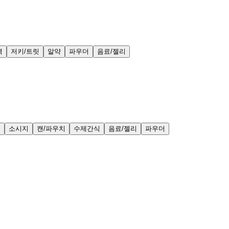
력
저키/트릿
알약
파우더
음료/젤리
얼
소시지
캔/파우치
수제간식
음료/젤리
파우더