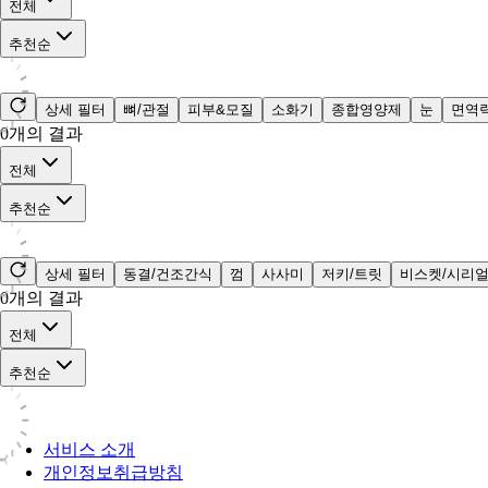
전체
추천순
상세 필터
뼈/관절
피부&모질
소화기
종합영양제
눈
면역
0
개의 결과
전체
추천순
상세 필터
동결/건조간식
껌
사사미
저키/트릿
비스켓/시리
0
개의 결과
전체
추천순
서비스 소개
개인정보취급방침