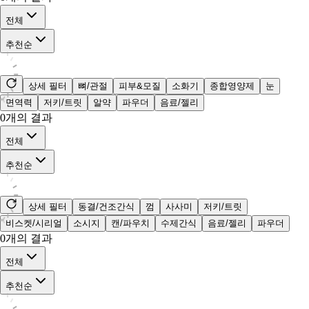
전체
추천순
상세 필터
뼈/관절
피부&모질
소화기
종합영양제
눈
면역력
저키/트릿
알약
파우더
음료/젤리
0
개의 결과
전체
추천순
상세 필터
동결/건조간식
껌
사사미
저키/트릿
비스켓/시리얼
소시지
캔/파우치
수제간식
음료/젤리
파우더
0
개의 결과
전체
추천순