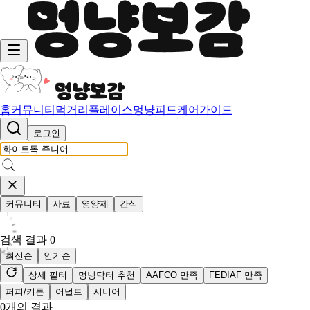
홈
커뮤니티
먹거리
플레이스
멍냥피드
케어가이드
로그인
커뮤니티
사료
영양제
간식
검색 결과
0
최신순
인기순
상세 필터
멍냥닥터 추천
AAFCO 만족
FEDIAF 만족
퍼피/키튼
어덜트
시니어
0
개의 결과