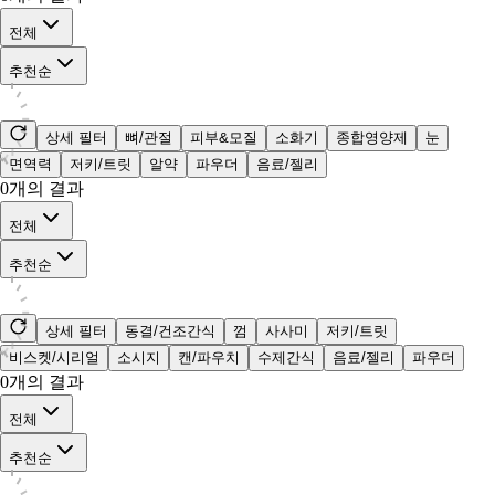
전체
추천순
상세 필터
뼈/관절
피부&모질
소화기
종합영양제
눈
면역력
저키/트릿
알약
파우더
음료/젤리
0
개의 결과
전체
추천순
상세 필터
동결/건조간식
껌
사사미
저키/트릿
비스켓/시리얼
소시지
캔/파우치
수제간식
음료/젤리
파우더
0
개의 결과
전체
추천순