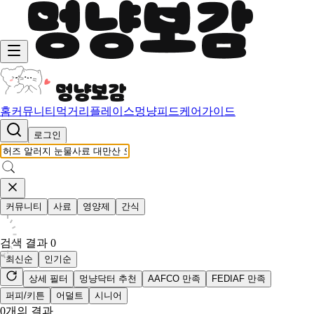
홈
커뮤니티
먹거리
플레이스
멍냥피드
케어가이드
로그인
커뮤니티
사료
영양제
간식
검색 결과
0
최신순
인기순
상세 필터
멍냥닥터 추천
AAFCO 만족
FEDIAF 만족
퍼피/키튼
어덜트
시니어
0
개의 결과