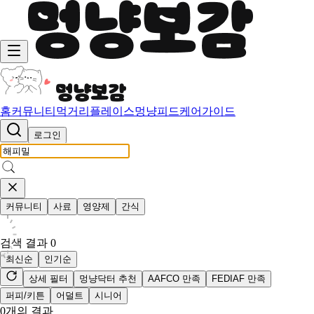
홈
커뮤니티
먹거리
플레이스
멍냥피드
케어가이드
로그인
커뮤니티
사료
영양제
간식
검색 결과
0
최신순
인기순
상세 필터
멍냥닥터 추천
AAFCO 만족
FEDIAF 만족
퍼피/키튼
어덜트
시니어
0
개의 결과