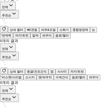
전체
추천순
상세 필터
뼈/관절
피부&모질
소화기
종합영양제
눈
면역력
저키/트릿
알약
파우더
음료/젤리
0
개의 결과
전체
추천순
상세 필터
동결/건조간식
껌
사사미
저키/트릿
비스켓/시리얼
소시지
캔/파우치
수제간식
음료/젤리
파우더
0
개의 결과
전체
추천순