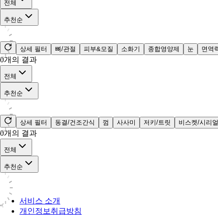
전체
추천순
상세 필터
뼈/관절
피부&모질
소화기
종합영양제
눈
면역
0
개의 결과
전체
추천순
상세 필터
동결/건조간식
껌
사사미
저키/트릿
비스켓/시리
0
개의 결과
전체
추천순
서비스 소개
개인정보취급방침