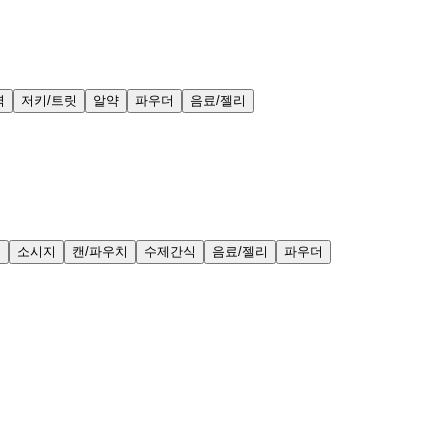
력
저키/트릿
알약
파우더
음료/젤리
얼
소시지
캔/파우치
수제간식
음료/젤리
파우더