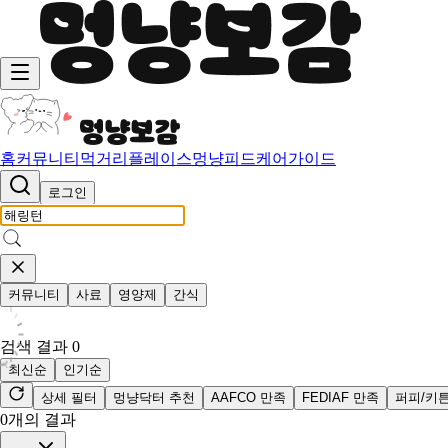
홈
커뮤니티
먹거리
플레이스
멍냥피드
케어가이드
로그인
커뮤니티
사료
영양제
간식
검색 결과
0
최신순
인기순
상세 필터
멍냥닥터 추천
AAFCO 만족
FEDIAF 만족
퍼피/키
0
개의 결과