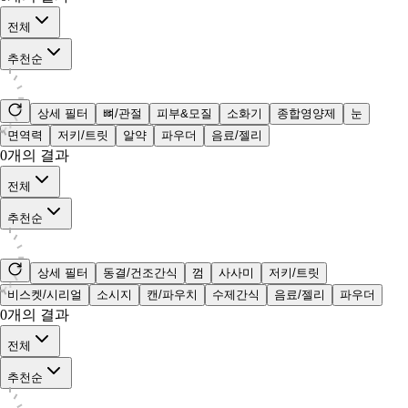
전체
추천순
상세 필터
뼈/관절
피부&모질
소화기
종합영양제
눈
면역력
저키/트릿
알약
파우더
음료/젤리
0
개의 결과
전체
추천순
상세 필터
동결/건조간식
껌
사사미
저키/트릿
비스켓/시리얼
소시지
캔/파우치
수제간식
음료/젤리
파우더
0
개의 결과
전체
추천순