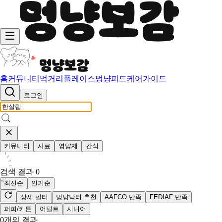
홈
커뮤니티
먹거리
플레이스
멍냥피드
케어가이드
로그인
커뮤니티
사료
영양제
간식
검색 결과
0
최신순
인기순
상세 필터
멍냥닥터 추천
AAFCO 만족
FEDIAF 만족
퍼피/키튼
어덜트
시니어
0
개의 결과