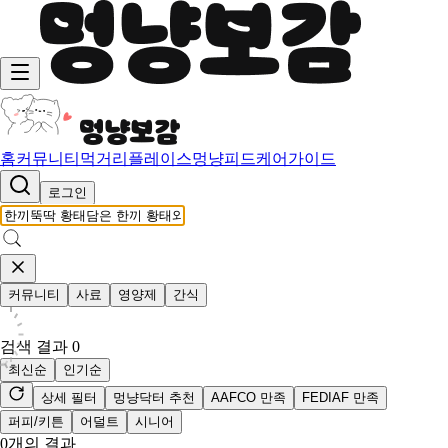
홈
커뮤니티
먹거리
플레이스
멍냥피드
케어가이드
로그인
커뮤니티
사료
영양제
간식
검색 결과
0
최신순
인기순
상세 필터
멍냥닥터 추천
AAFCO 만족
FEDIAF 만족
퍼피/키튼
어덜트
시니어
0
개의 결과