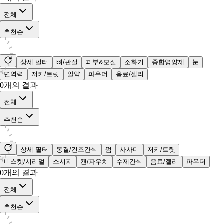
전체
추천순
상세 필터
뼈/관절
피부&모질
소화기
종합영양제
눈
면역력
저키/트릿
알약
파우더
음료/젤리
0
개의 결과
전체
추천순
상세 필터
동결/건조간식
껌
사사미
저키/트릿
비스켓/시리얼
소시지
캔/파우치
수제간식
음료/젤리
파우더
0
개의 결과
전체
추천순