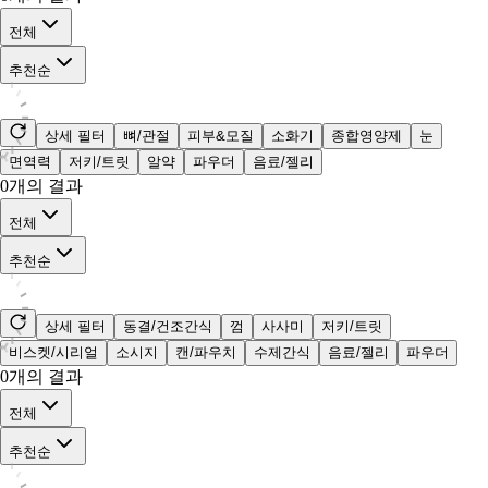
전체
추천순
상세 필터
뼈/관절
피부&모질
소화기
종합영양제
눈
면역력
저키/트릿
알약
파우더
음료/젤리
0
개의 결과
전체
추천순
상세 필터
동결/건조간식
껌
사사미
저키/트릿
비스켓/시리얼
소시지
캔/파우치
수제간식
음료/젤리
파우더
0
개의 결과
전체
추천순