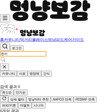
홈
커뮤니티
먹거리
플레이스
멍냥피드
케어가이드
로그인
커뮤니티
사료
영양제
간식
검색 결과
0
최신순
인기순
상세 필터
멍냥닥터 추천
AAFCO 만족
FEDIAF 만족
퍼피/키튼
어덜트
시니어
0
개의 결과