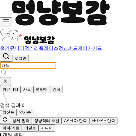
홈
커뮤니티
먹거리
플레이스
멍냥피드
케어가이드
로그인
커뮤니티
사료
영양제
간식
검색 결과
0
최신순
인기순
상세 필터
멍냥닥터 추천
AAFCO 만족
FEDIAF 만족
퍼피/키튼
어덜트
시니어
0
개의 결과