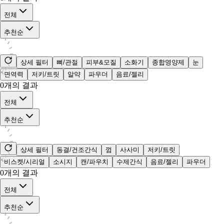
전체
추천순
상세 필터
뼈/관절
피부&모질
소화기
종합영양제
눈
면역력
저키/트릿
알약
파우더
음료/젤리
0
개의 결과
전체
추천순
상세 필터
동결/건조간식
껌
사사미
저키/트릿
비스켓/시리얼
소시지
캔/파우치
수제간식
음료/젤리
파우더
0
개의 결과
전체
추천순