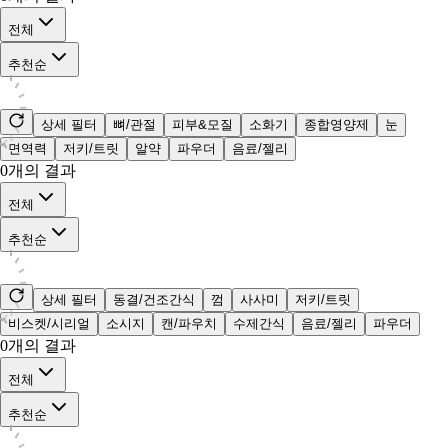
전체
추천순
상세 필터
뼈/관절
피부&모질
소화기
종합영양제
눈
면역력
저키/트릿
알약
파우더
음료/젤리
0
개의 결과
전체
추천순
상세 필터
동결/건조간식
껌
사사미
저키/트릿
비스켓/시리얼
소시지
캔/파우치
수제간식
음료/젤리
파우더
0
개의 결과
전체
추천순