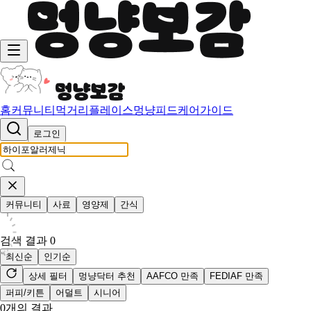
홈
커뮤니티
먹거리
플레이스
멍냥피드
케어가이드
로그인
커뮤니티
사료
영양제
간식
검색 결과
0
최신순
인기순
상세 필터
멍냥닥터 추천
AAFCO 만족
FEDIAF 만족
퍼피/키튼
어덜트
시니어
0
개의 결과