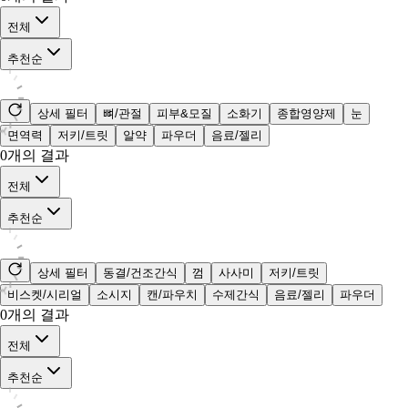
전체
추천순
상세 필터
뼈/관절
피부&모질
소화기
종합영양제
눈
면역력
저키/트릿
알약
파우더
음료/젤리
0
개의 결과
전체
추천순
상세 필터
동결/건조간식
껌
사사미
저키/트릿
비스켓/시리얼
소시지
캔/파우치
수제간식
음료/젤리
파우더
0
개의 결과
전체
추천순