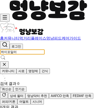
홈
커뮤니티
먹거리
플레이스
멍냥피드
케어가이드
로그인
커뮤니티
사료
영양제
간식
검색 결과
0
최신순
인기순
상세 필터
멍냥닥터 추천
AAFCO 만족
FEDIAF 만족
퍼피/키튼
어덜트
시니어
0
개의 결과