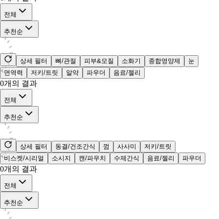
전체
추천순
상세 필터
뼈/관절
피부&모질
소화기
종합영양제
눈
면역력
저키/트릿
알약
파우더
음료/젤리
0
개의 결과
전체
추천순
상세 필터
동결/건조간식
껌
사사미
저키/트릿
비스켓/시리얼
소시지
캔/파우치
수제간식
음료/젤리
파우더
0
개의 결과
전체
추천순