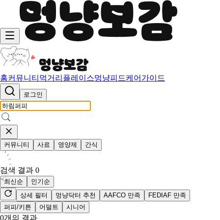
홈
커뮤니티
먹거리
플레이스
멍냥피드
케어가이드
로그인
커뮤니티
사료
영양제
간식
검색 결과
0
최신순
인기순
상세 필터
멍냥닥터 추천
AAFCO 만족
FEDIAF 만족
퍼피/키튼
어덜트
시니어
0
개의 결과