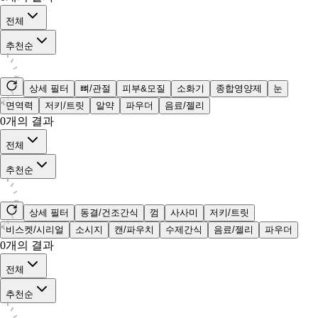
전체
추천순
상세 필터
뼈/관절
피부&모질
소화기
종합영양제
눈
면역력
저키/트릿
알약
파우더
음료/젤리
0
개의 결과
전체
추천순
상세 필터
동결/건조간식
껌
사사미
저키/트릿
비스켓/시리얼
소시지
캔/파우치
수제간식
음료/젤리
파우더
0
개의 결과
전체
추천순