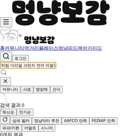
홈
커뮤니티
먹거리
플레이스
멍냥피드
케어가이드
로그인
커뮤니티
사료
영양제
간식
검색 결과
0
최신순
인기순
상세 필터
멍냥닥터 추천
AAFCO 만족
FEDIAF 만족
퍼피/키튼
어덜트
시니어
0
개의 결과