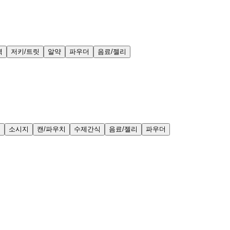
력
저키/트릿
알약
파우더
음료/젤리
얼
소시지
캔/파우치
수제간식
음료/젤리
파우더