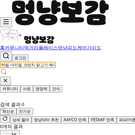
홈
커뮤니티
먹거리
플레이스
멍냥피드
케어가이드
로그인
커뮤니티
사료
영양제
간식
검색 결과
0
최신순
인기순
상세 필터
멍냥닥터 추천
AAFCO 만족
FEDIAF 만족
퍼피/키
0
개의 결과