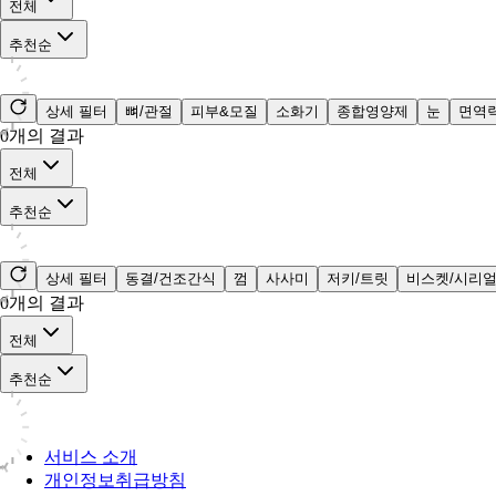
전체
추천순
상세 필터
뼈/관절
피부&모질
소화기
종합영양제
눈
면역
0
개의 결과
전체
추천순
상세 필터
동결/건조간식
껌
사사미
저키/트릿
비스켓/시리
0
개의 결과
전체
추천순
서비스 소개
개인정보취급방침