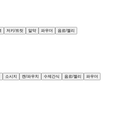
력
저키/트릿
알약
파우더
음료/젤리
얼
소시지
캔/파우치
수제간식
음료/젤리
파우더