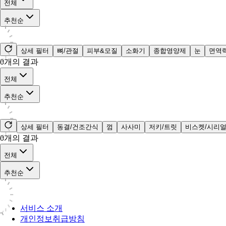
전체
추천순
상세 필터
뼈/관절
피부&모질
소화기
종합영양제
눈
면역
0
개의 결과
전체
추천순
상세 필터
동결/건조간식
껌
사사미
저키/트릿
비스켓/시리
0
개의 결과
전체
추천순
서비스 소개
개인정보취급방침