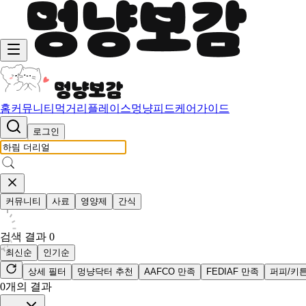
홈
커뮤니티
먹거리
플레이스
멍냥피드
케어가이드
로그인
커뮤니티
사료
영양제
간식
검색 결과
0
최신순
인기순
상세 필터
멍냥닥터 추천
AAFCO 만족
FEDIAF 만족
퍼피/키
0
개의 결과