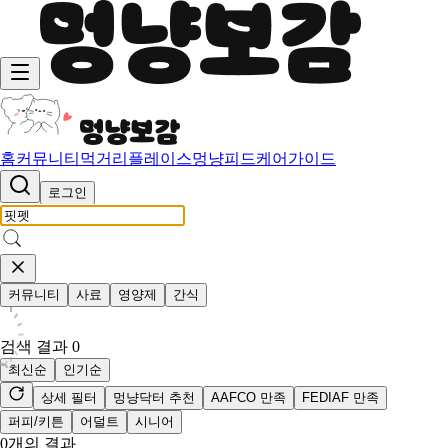
홈
커뮤니티
먹거리
플레이스
멍냥피드
케어가이드
로그인
커뮤니티
사료
영양제
간식
검색 결과
0
최신순
인기순
상세 필터
멍냥닥터 추천
AAFCO 만족
FEDIAF 만족
퍼피/키튼
어덜트
시니어
0
개의 결과