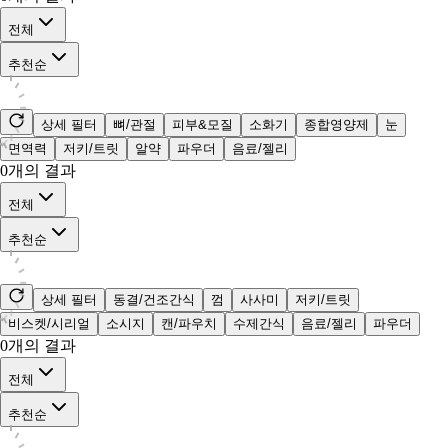
전체
추천순
상세 필터
뼈/관절
피부&모질
소화기
종합영양제
눈
면역력
저키/트릿
알약
파우더
음료/젤리
0
개의 결과
전체
추천순
상세 필터
동결/건조간식
껌
사사미
저키/트릿
비스켓/시리얼
소시지
캔/파우치
수제간식
음료/젤리
파우더
0
개의 결과
전체
추천순