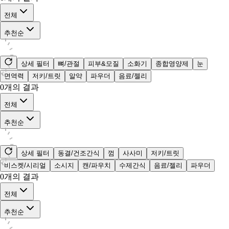
전체
추천순
상세 필터
뼈/관절
피부&모질
소화기
종합영양제
눈
면역력
저키/트릿
알약
파우더
음료/젤리
0
개의 결과
전체
추천순
상세 필터
동결/건조간식
껌
사사미
저키/트릿
비스켓/시리얼
소시지
캔/파우치
수제간식
음료/젤리
파우더
0
개의 결과
전체
추천순