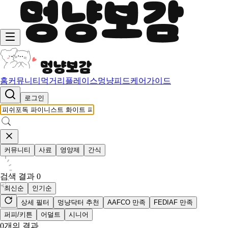
홈
커뮤니티
먹거리
플레이스
멍냥피드
케어가이드
로그인
커뮤니티
사료
영양제
간식
검색 결과
0
최신순
인기순
상세 필터
멍냥닥터 추천
AAFCO 만족
FEDIAF 만족
퍼피/키튼
어덜트
시니어
0
개의 결과