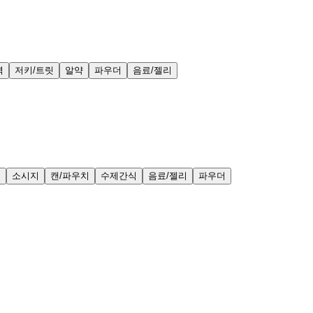
력
저키/트릿
알약
파우더
음료/젤리
얼
소시지
캔/파우치
수제간식
음료/젤리
파우더