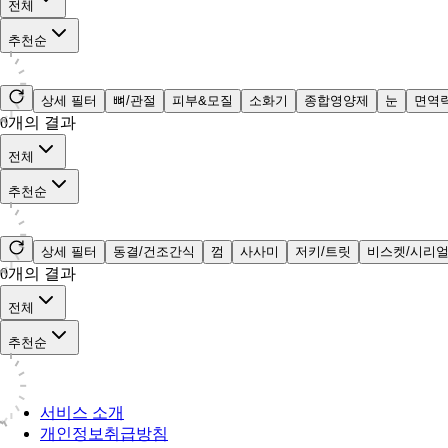
전체
추천순
상세 필터
뼈/관절
피부&모질
소화기
종합영양제
눈
면역
0
개의 결과
전체
추천순
상세 필터
동결/건조간식
껌
사사미
저키/트릿
비스켓/시리
0
개의 결과
전체
추천순
서비스 소개
개인정보취급방침