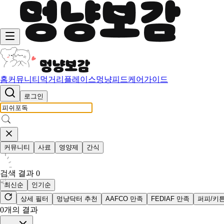
홈
커뮤니티
먹거리
플레이스
멍냥피드
케어가이드
로그인
커뮤니티
사료
영양제
간식
검색 결과
0
최신순
인기순
상세 필터
멍냥닥터 추천
AAFCO 만족
FEDIAF 만족
퍼피/키
0
개의 결과