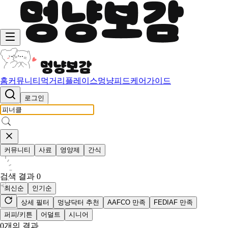
홈
커뮤니티
먹거리
플레이스
멍냥피드
케어가이드
로그인
커뮤니티
사료
영양제
간식
검색 결과
0
최신순
인기순
상세 필터
멍냥닥터 추천
AAFCO 만족
FEDIAF 만족
퍼피/키튼
어덜트
시니어
0
개의 결과