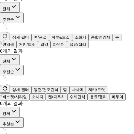
전체
추천순
상세 필터
뼈/관절
피부&모질
소화기
종합영양제
눈
면역력
저키/트릿
알약
파우더
음료/젤리
0
개의 결과
전체
추천순
상세 필터
동결/건조간식
껌
사사미
저키/트릿
비스켓/시리얼
소시지
캔/파우치
수제간식
음료/젤리
파우더
0
개의 결과
전체
추천순