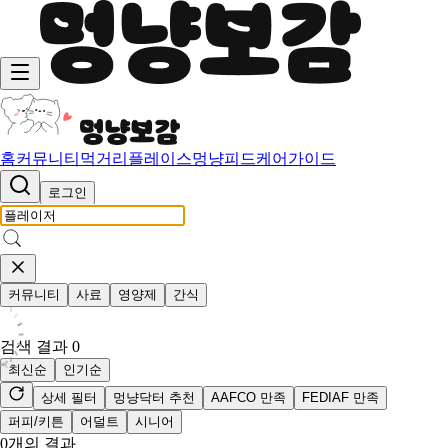
홈
커뮤니티
먹거리
플레이스
멍냥피드
케어가이드
로그인
커뮤니티
사료
영양제
간식
검색 결과
0
최신순
인기순
상세 필터
멍냥닥터 추천
AAFCO 만족
FEDIAF 만족
퍼피/키튼
어덜트
시니어
0
개의 결과