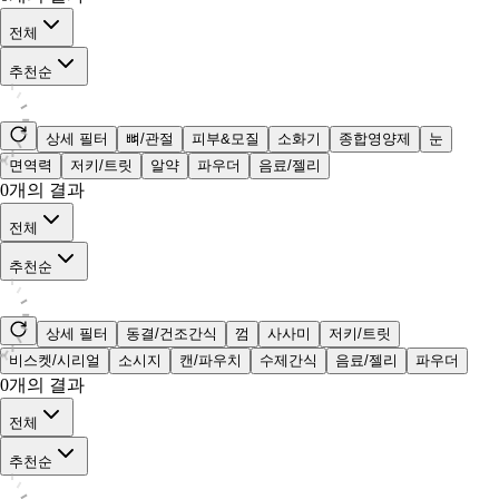
전체
추천순
상세 필터
뼈/관절
피부&모질
소화기
종합영양제
눈
면역력
저키/트릿
알약
파우더
음료/젤리
0
개의 결과
전체
추천순
상세 필터
동결/건조간식
껌
사사미
저키/트릿
비스켓/시리얼
소시지
캔/파우치
수제간식
음료/젤리
파우더
0
개의 결과
전체
추천순