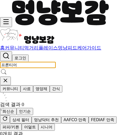
홈
커뮤니티
먹거리
플레이스
멍냥피드
케어가이드
로그인
커뮤니티
사료
영양제
간식
검색 결과
0
최신순
인기순
상세 필터
멍냥닥터 추천
AAFCO 만족
FEDIAF 만족
퍼피/키튼
어덜트
시니어
0
개의 결과