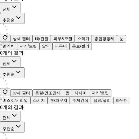
전체
추천순
상세 필터
뼈/관절
피부&모질
소화기
종합영양제
눈
면역력
저키/트릿
알약
파우더
음료/젤리
0
개의 결과
전체
추천순
상세 필터
동결/건조간식
껌
사사미
저키/트릿
비스켓/시리얼
소시지
캔/파우치
수제간식
음료/젤리
파우더
0
개의 결과
전체
추천순