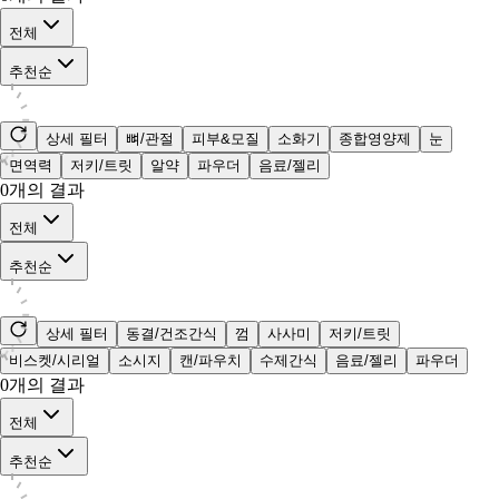
전체
추천순
상세 필터
뼈/관절
피부&모질
소화기
종합영양제
눈
면역력
저키/트릿
알약
파우더
음료/젤리
0
개의 결과
전체
추천순
상세 필터
동결/건조간식
껌
사사미
저키/트릿
비스켓/시리얼
소시지
캔/파우치
수제간식
음료/젤리
파우더
0
개의 결과
전체
추천순