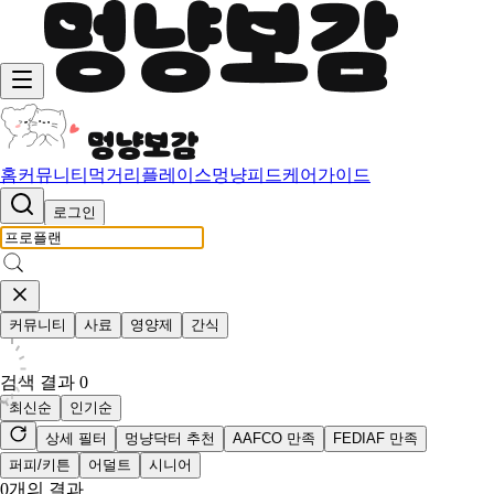
홈
커뮤니티
먹거리
플레이스
멍냥피드
케어가이드
로그인
커뮤니티
사료
영양제
간식
검색 결과
0
최신순
인기순
상세 필터
멍냥닥터 추천
AAFCO 만족
FEDIAF 만족
퍼피/키튼
어덜트
시니어
0
개의 결과