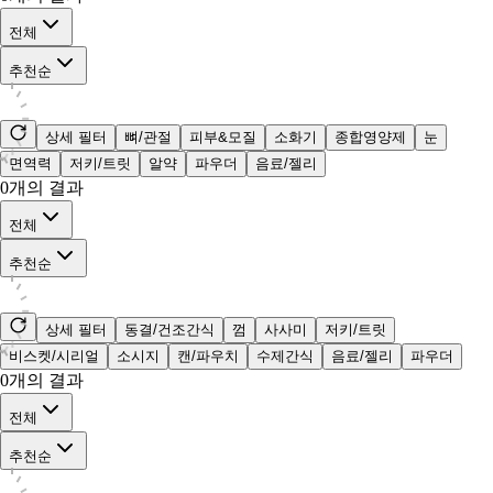
전체
추천순
상세 필터
뼈/관절
피부&모질
소화기
종합영양제
눈
면역력
저키/트릿
알약
파우더
음료/젤리
0
개의 결과
전체
추천순
상세 필터
동결/건조간식
껌
사사미
저키/트릿
비스켓/시리얼
소시지
캔/파우치
수제간식
음료/젤리
파우더
0
개의 결과
전체
추천순