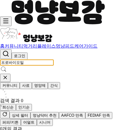
홈
커뮤니티
먹거리
플레이스
멍냥피드
케어가이드
로그인
커뮤니티
사료
영양제
간식
검색 결과
0
최신순
인기순
상세 필터
멍냥닥터 추천
AAFCO 만족
FEDIAF 만족
퍼피/키튼
어덜트
시니어
0
개의 결과